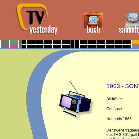
1963 - SON
Bildröhre:
Gehäuse:
Neupreis 1963:
Der zweite tragbar
des TV 8-301, galt 